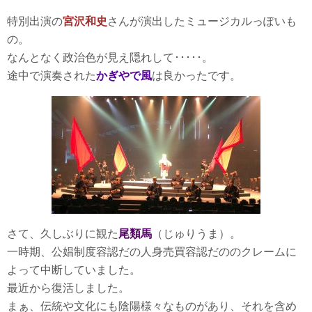
特別出演の
宮沢和史
さんが演出したミュージカルっぽいも
の。
なんとなく政治色が見え隠れして･････。
途中で演奏された
かぎやで風
は良かったです。
さて、久しぶりに観た
尾類馬
（じゅりうま）。
一時期、公娼制度容認だの人身売買容認だののクレームに
よって中断していました。
最近から復活しました。
まぁ、伝統や文化にも陰陽様々なものがあり、それを含め