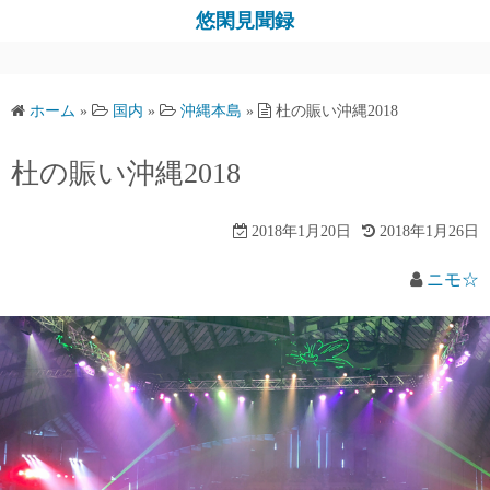
コ
悠閑見聞録
ン
テ
ン
ホーム
»
国内
»
沖縄本島
»
杜の賑い沖縄2018
ツ
へ
杜の賑い沖縄2018
ス
キ
2018年1月20日
2018年1月26日
ッ
プ
ニモ☆