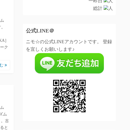
一昨日
人
総計
人
ム
す。
公式LINE＠
KA］
ニモ☆の公式LINEアカウントです。 登録
ーク
を宜しくお願いします♪
読む
ム
ズム
）。古
ると