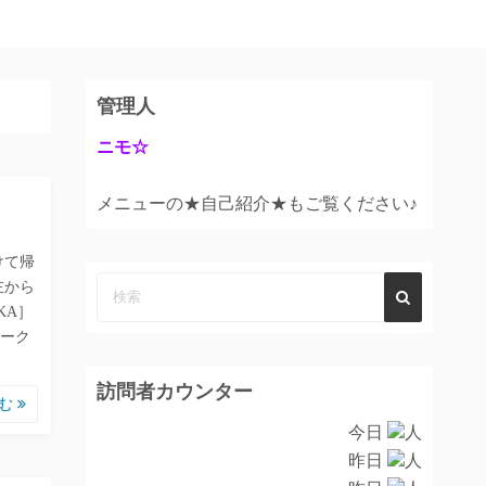
管理人
ニモ☆
メニューの★自己紹介★もご覧ください♪
けて帰
左から
KA］
ーク
訪問者カウンター
読む
今日
人
昨日
人