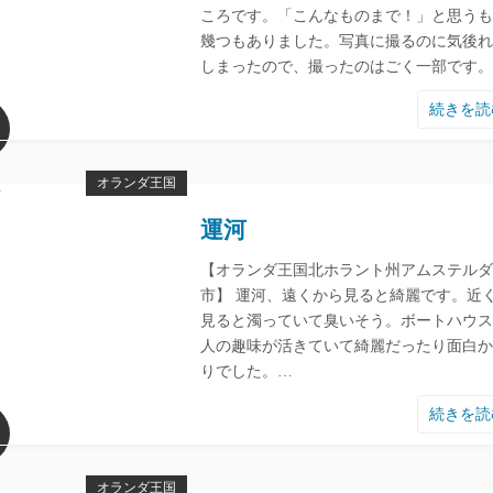
ころです。「こんなものまで！」と思うも
幾つもありました。写真に撮るのに気後れ
しまったので、撮ったのはごく一部です。
続きを
オランダ王国
運河
【オランダ王国北ホラント州アムステルダ
市】 運河、遠くから見ると綺麗です。近
見ると濁っていて臭いそう。ボートハウス
人の趣味が活きていて綺麗だったり面白か
りでした。…
続きを
オランダ王国