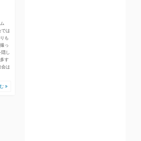
ム
会では
りも
撮っ
を隠し
多す
教会は
読む