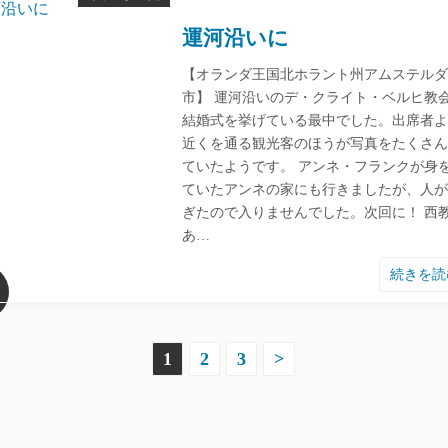
運河沿いに
【オランダ王国北ホラント州アムステルダ
市】 運河沿いのデ・クライト・ベルヒ教
結婚式を挙げている最中でした。出席者よ
近くを通る観光客のほうが写真をたくさん
ていたようです。 アンネ・フランクが身
ていたアンネの家にも行きましたが、人が
ぎたので入りませんでした。次回に！ 西
あ…
続きを
1
2
3
>