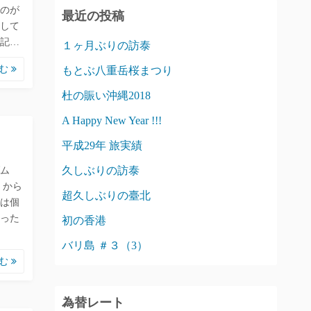
のが
最近の投稿
して
記…
１ヶ月ぶりの訪泰
読む
もとぶ八重岳桜まつり
杜の賑い沖縄2018
A Happy New Year !!!
平成29年 旅実績
久しぶりの訪泰
ム
くから
超久しぶりの臺北
は個
った
初の香港
バリ島 ＃３（3）
読む
為替レート